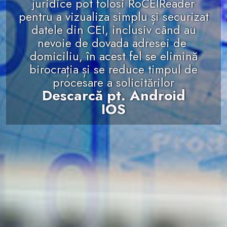
juridice pot folosi RoCEIReader
pentru a vizualiza simplu și securizat
datele din CEI, inclusiv când au
nevoie de dovada adresei de
domiciliu, în acest fel se elimină
birocrația și se reduce timpul de
procesare a solicitărilor
Descarcă pt. Android
IOS