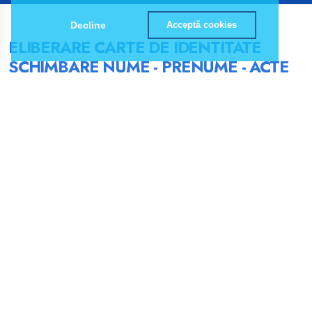
Decline
Acceptă cookies
ELIBERARE CARTE DE IDENTITATE
SCHIMBARE NUME - PRENUME - ACTE
NECESARE
SERVICIUL PUBLIC COMUNITAR LOCAL DE EVIDENȚĂ A
PERSOANELOR - MUNICIPIUL BRAȘOV
ÎN CONFORMITATE CU
PREVEDERILE ART. 57 DIN H.G.
NR. 295/2021, TITULARUL SAU
REPREZENTANTUL LEGAL
SOLICITĂ ELIBERAREA UNEI
CĂRŢI DE IDENTITATE PE BAZA
URMĂTOARELOR DOCUMENTE: