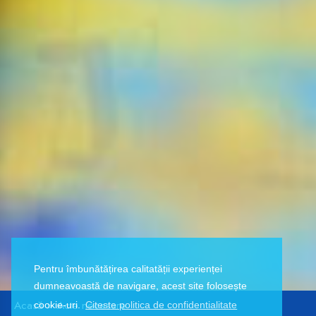
Pentru îmbunătățirea calitatății experienței
dumneavoastă de navigare, acest site folosește
Acasă
> Acte necesare
cookie-uri.
Citeste politica de confidentialitate