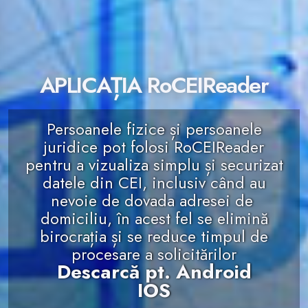
APLICAȚIA RoCEIReader
Persoanele fizice și persoanele
juridice pot folosi RoCEIReader
pentru a vizualiza simplu și securizat
datele din CEI, inclusiv când au
nevoie de dovada adresei de
domiciliu, în acest fel se elimină
birocrația și se reduce timpul de
procesare a solicitărilor
Descarcă pt. Android
IOS