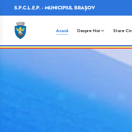
S.P.C.L.E.P. - MUNICIPIUL BRAȘOV
Acasă
Despre Noi
Stare Civ