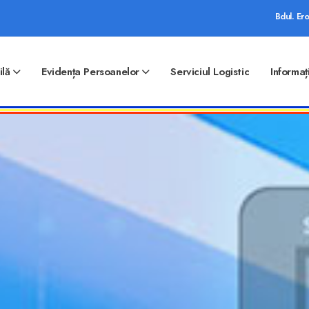
Bdul. Ero
ilă
Evidența Persoanelor
Serviciul Logistic
Informaț