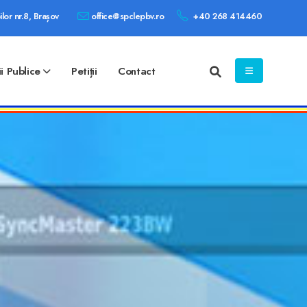
ilor nr.8, Brașov
office@spclepbv.ro
+40 268 414460
ii Publice
Petiții
Contact