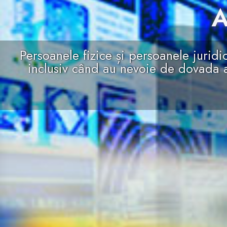
A
Persoanele fizice și persoanele juridi
inclusiv când au nevoie de dovada a