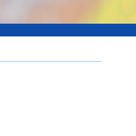
a română, legalizată şi autentificată de un
caz);
statul de reşedinţă/ notar public (
apostilată
raducerea în limba română, legalizată şi