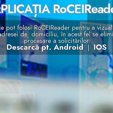
PLICAȚIA RoCEIRead
ce pot folosi RoCEIReader pentru a vizual
dresei de domiciliu, în acest fel se elimi
procesare a solicitărilor
Descarcă pt. Android
IOS
|