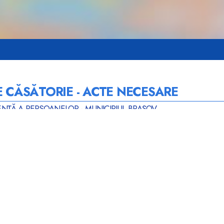
E CĂSĂTORIE - ACTE NECESARE
ENȚĂ A PERSOANELOR - MUNICIPIUL BRAȘOV
legalizat
, după caz– original + fotocopie + traducerea în limb
ficatul original însoțit de formularul standard multilingv (după 
 notar public
, iar în străinătate de oficiul consular român din 
ambii soţi(după caz) cu
numele de familie
după căsătorie
+ t