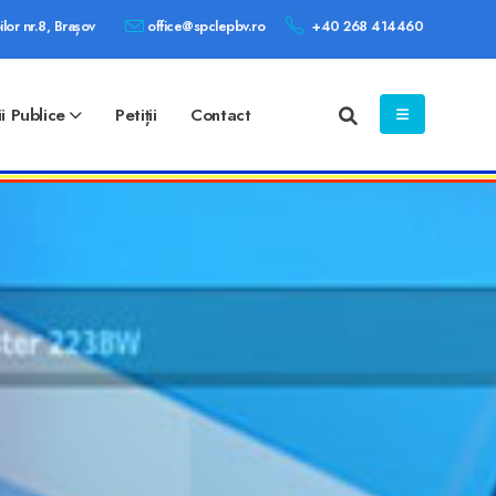
ilor nr.8, Brașov
office@spclepbv.ro
+40 268 414460
ii Publice
Petiții
Contact