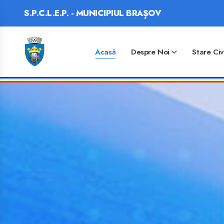
S.P.C.L.E.P. - MUNICIPIUL BRAȘOV
Acasă
Despre Noi
Stare Civ