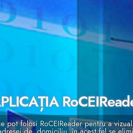
PLICAȚIA RoCEIRead
ce pot folosi RoCEIReader pentru a vizual
dresei de domiciliu, în acest fel se elimi