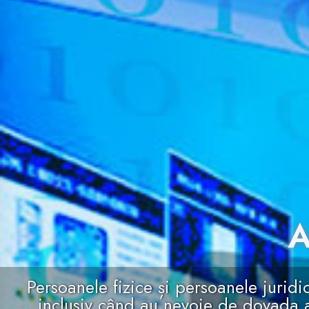
A
Persoanele fizice și persoanele juridi
inclusiv când au nevoie de dovada a