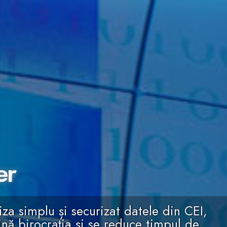
er
iza simplu și securizat datele din CEI,
nă birocrația și se reduce timpul de