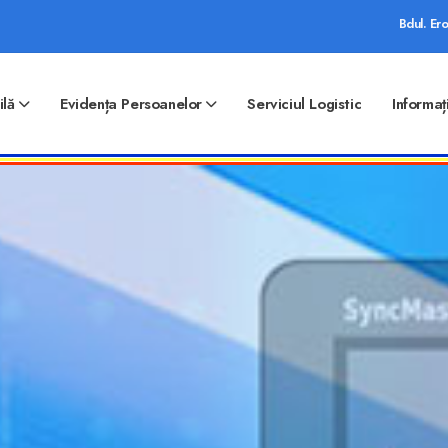
Bdul. Ero
ilă
Evidența Persoanelor
Serviciul Logistic
Informaț