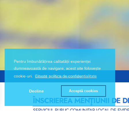
Pentru îmbunătățirea calitatății experienței
dumneavoastă de navigare, acest site folosește
Acasă
> Acte necesare
cookie-uri.
Citeste politica de confidentialitate
Decline
Acceptă cookies
ÎNSCRIEREA MENŢIUNII DE 
SERVICIUL PUBLIC COMUNITAR LOCAL DE EVID