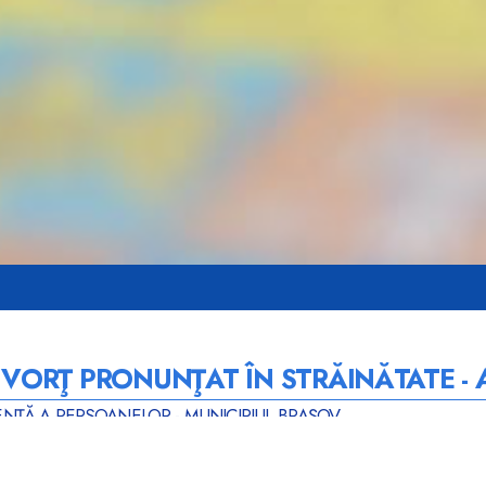
DIVORŢ PRONUNŢAT ÎN STRĂINĂTATE -
ENȚĂ A PERSOANELOR - MUNICIPIUL BRAȘOV