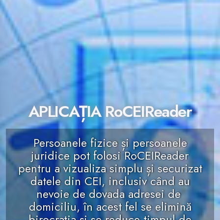
APLICAȚIA RoCEIReader
Persoanele fizice și persoanele
juridice pot folosi RoCEIReader
pentru a vizualiza simplu și securizat
datele din CEI, inclusiv când au
nevoie de dovada adresei de
domiciliu, în acest fel se elimină
birocrația și se reduce timpul de