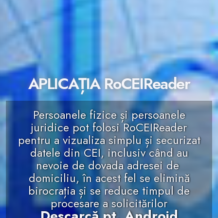
APLICAȚIA RoCEIReader
Persoanele fizice și persoanele
juridice pot folosi RoCEIReader
pentru a vizualiza simplu și securizat
datele din CEI, inclusiv când au
nevoie de dovada adresei de
domiciliu, în acest fel se elimină
birocrația și se reduce timpul de
procesare a solicitărilor
Descarcă pt. Android